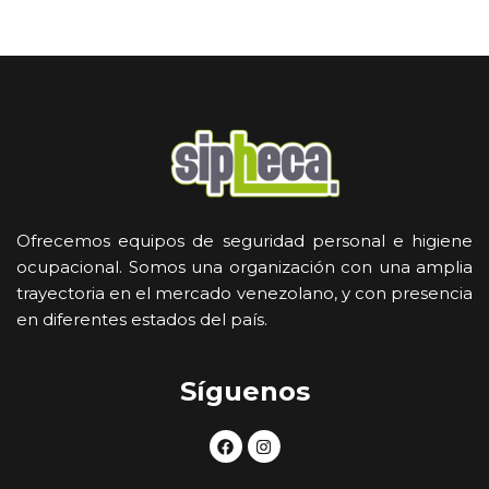
Ofrecemos equipos de seguridad personal e higiene
ocupacional. Somos una organización con una amplia
trayectoria en el mercado venezolano, y con presencia
en diferentes estados del país.
Síguenos
F
I
a
n
c
s
e
t