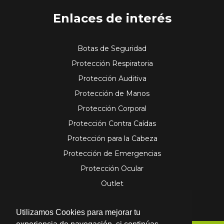
b
a
o
g
Enlaces de interés
o
r
k
a
m
Botas de Seguridad
Protección Respiratoria
Protección Auditiva
Protección de Manos
Protección Corporal
Protección Contra Caídas
Protección para la Cabeza
Protección de Emergencias
Protección Ocular
Outlet
Utilizamos Cookies para mejorar tu