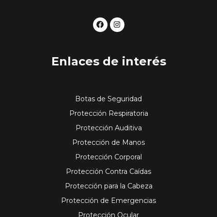
F
I
a
n
c
s
e
t
b
a
o
g
Enlaces de interés
o
r
k
a
m
Botas de Seguridad
Protección Respiratoria
Protección Auditiva
Protección de Manos
Protección Corporal
Protección Contra Caídas
Protección para la Cabeza
Protección de Emergencias
Protección Ocular