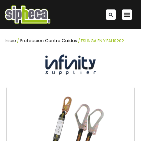
Ir
al
Me
Sear
contenido
Inicio
Protección Contra Caídas
/
/ ESLINGA EN Y EAL10202